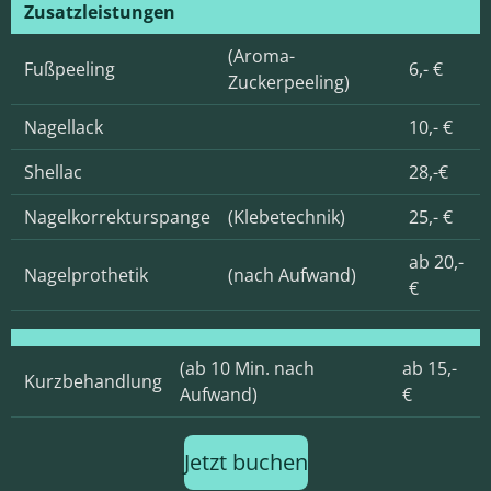
Zusatzleistungen
(Aroma-
Fußpeeling
6,- €
Zuckerpeeling)
Nagellack
10,- €
Shellac
28,-€
Nagelkorrekturspange
(Klebetechnik)
25,- €
ab 20,-
Nagelprothetik
(nach Aufwand)
€
(ab 10 Min. nach
ab 15,-
Kurzbehandlung
Aufwand)
€
Jetzt buchen