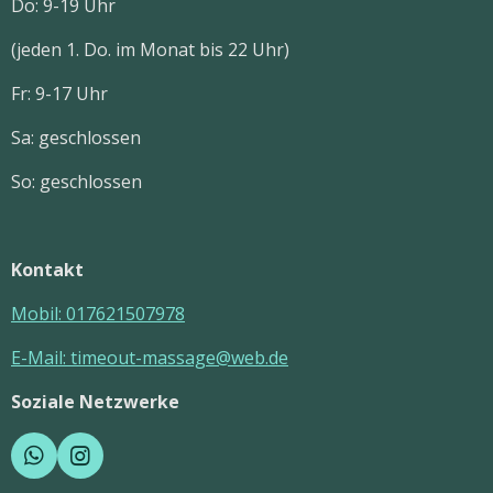
Do: 9-19 Uhr
(jeden 1. Do. im Monat bis 22 Uhr)
Fr: 9-17 Uhr
Sa: geschlossen
So: geschlossen
Kontakt
Mobil:
017621507978
E-Mail: timeout-massage@web.de
Soziale Netzwerke
W
I
h
n