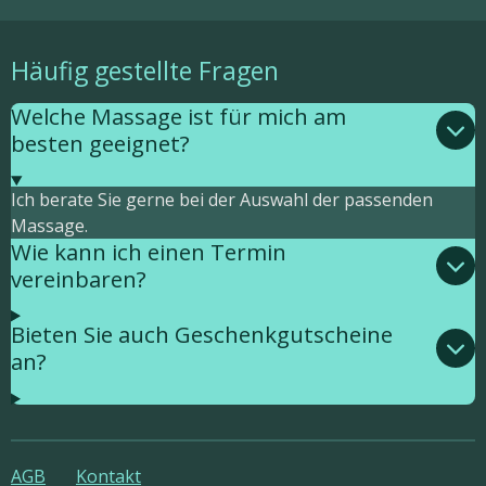
a
s
t
t
s
a
Häufig gestellte Fragen
A
g
p
r
Welche Massage ist für mich am
p
a
m
besten geeignet?
Ich berate Sie gerne bei der Auswahl der passenden
Massage.
Wie kann ich einen Termin
vereinbaren?
Bieten Sie auch Geschenkgutscheine
an?
AGB
Kontakt